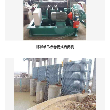
邯郸单吊点卷扬式启闭机