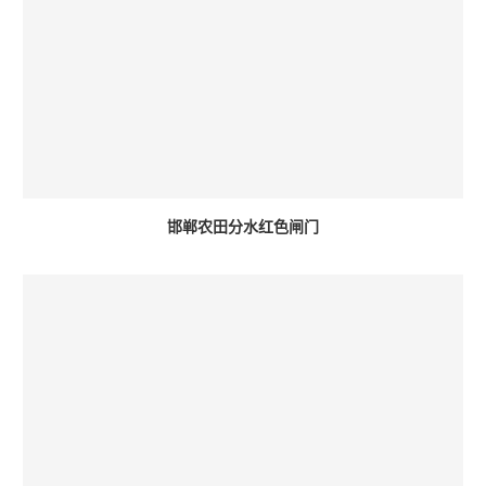
邯郸农田分水红色闸门