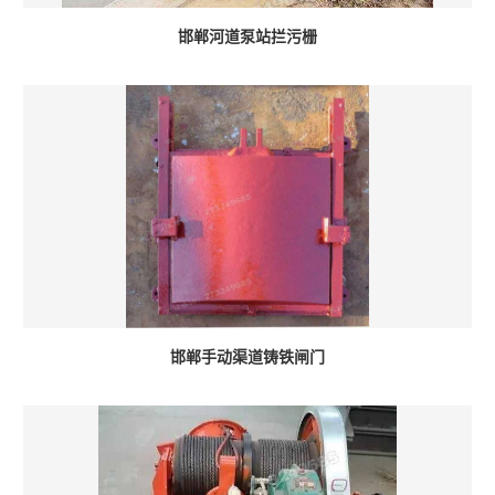
邯郸河道泵站拦污栅
邯郸手动渠道铸铁闸门