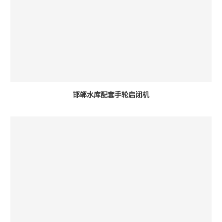
邯郸水库配套手轮启闭机