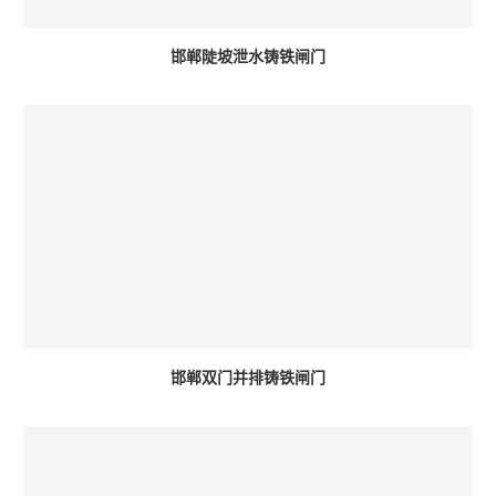
邯郸陡坡泄水铸铁闸门
邯郸双门并排铸铁闸门