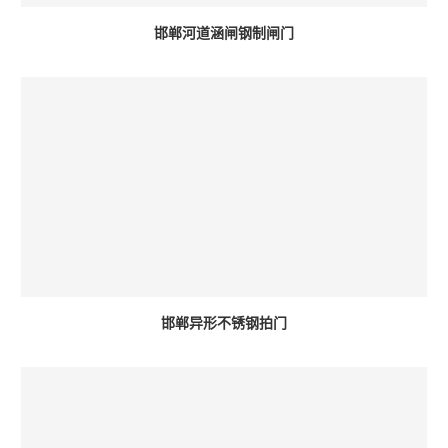
邯郸河道涵闸钢制闸门
邯郸异形不锈钢拍门