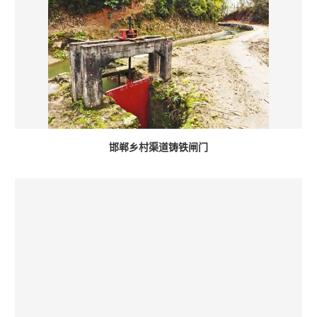
邯郸乡村渠道铸铁闸门