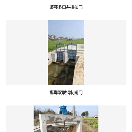
邯郸多口并排拍门
邯郸双联钢制闸门