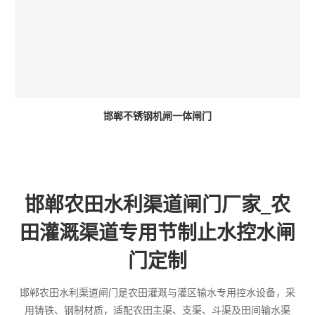
邯郸不锈钢机闸一体闸门
邯郸农田水利渠道闸门厂家_农
田灌溉渠道专用节制止水控水闸
门定制
邯郸农田水利渠道闸门是农田灌溉与灌区输水专用控水设备，采
用铸铁、钢制材质，适配农田主渠、支渠、斗渠及田间输水渠