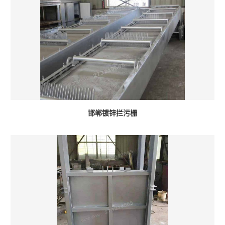
邯郸镀锌拦污栅