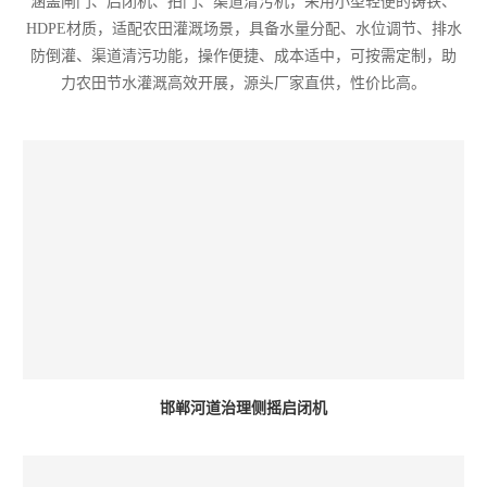
涵盖闸门、启闭机、拍门、渠道清污机，采用小型轻便的铸铁、
HDPE材质，适配农田灌溉场景，具备水量分配、水位调节、排水
防倒灌、渠道清污功能，操作便捷、成本适中，可按需定制，助
力农田节水灌溉高效开展，源头厂家直供，性价比高。
邯郸河道治理侧摇启闭机