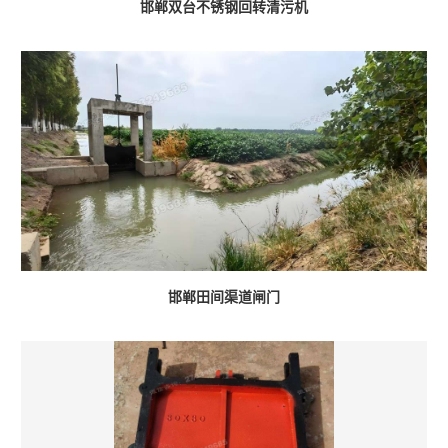
邯郸双台不锈钢回转清污机
邯郸田间渠道闸门