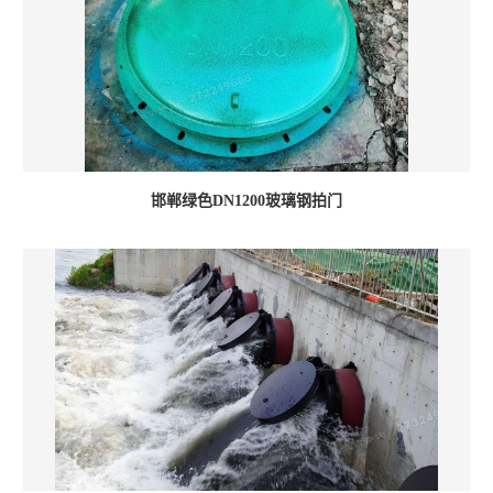
邯郸绿色DN1200玻璃钢拍门