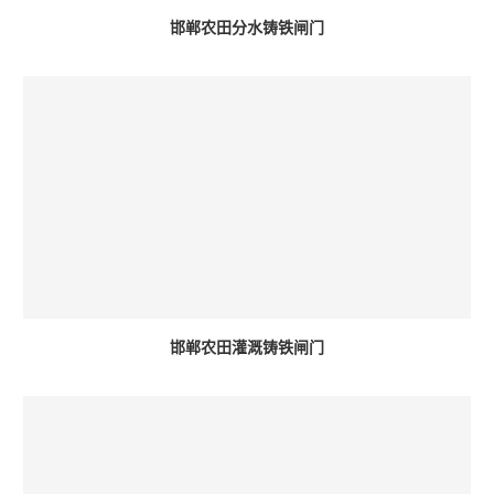
邯郸农田分水铸铁闸门
邯郸农田灌溉铸铁闸门