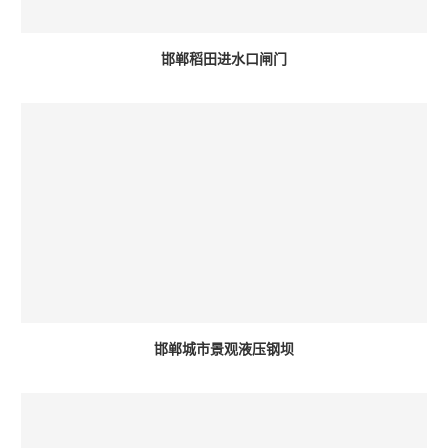
邯郸稻田进水口闸门
邯郸城市景观液压钢坝