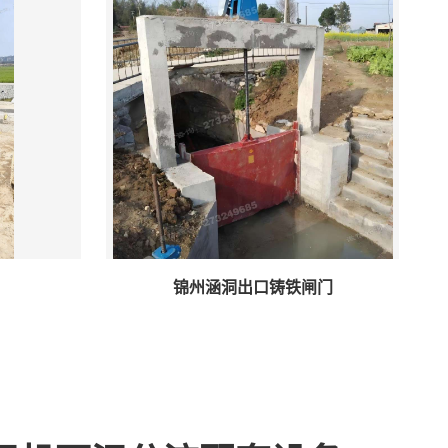
锦州涵洞出口铸铁闸门