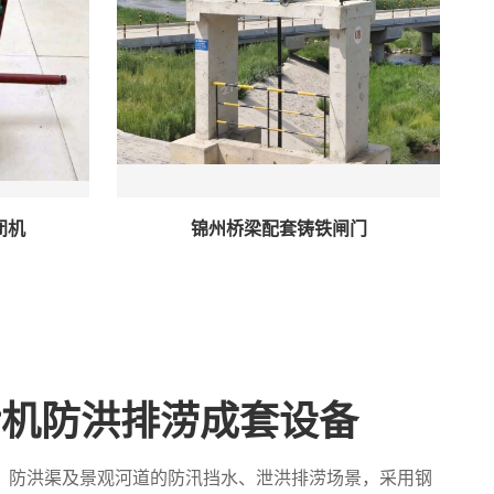
闭机
锦州桥梁配套铸铁闸门
污机防洪排涝成套设备
、防洪渠及景观河道的防汛挡水、泄洪排涝场景，采用钢