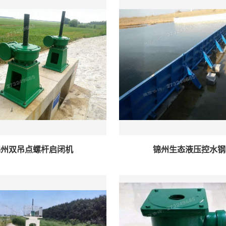
锦州双吊点螺杆启闭机
锦州生态液压控水钢