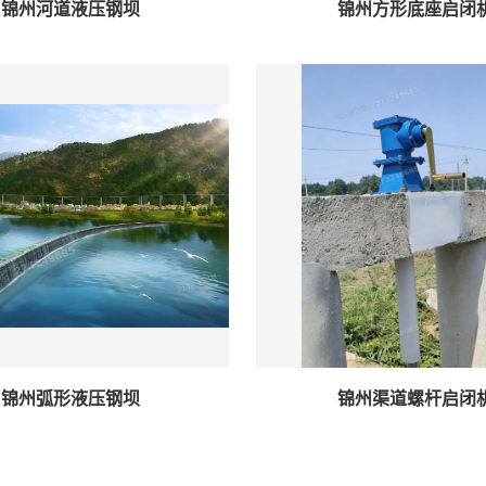
锦州河道液压钢坝
锦州方形底座启闭
锦州弧形液压钢坝
锦州渠道螺杆启闭