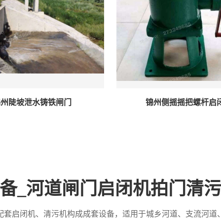
锦州陡坡泄水铸铁闸门
锦州侧摇摇把螺杆启
备_河道闸门启闭机拍门清
配套启闭机、清污机构成成套设备，适用于城乡河道、支流河道