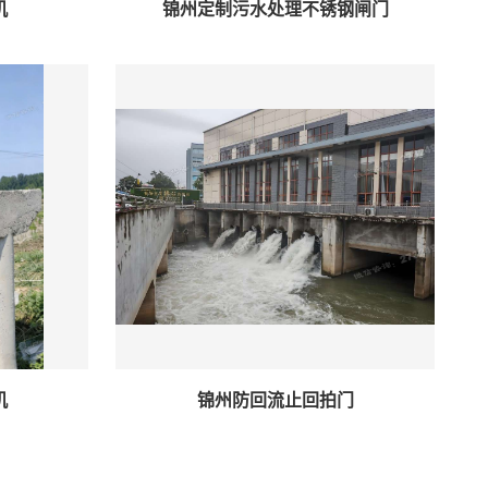
机
锦州定制污水处理不锈钢闸门
机
锦州防回流止回拍门