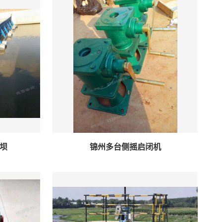
坝
锦州多台侧摇启闭机