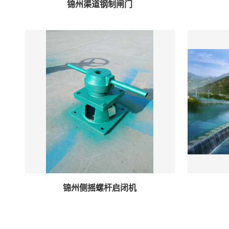
锦州渠道钢制闸门
锦州侧摇螺杆启闭机