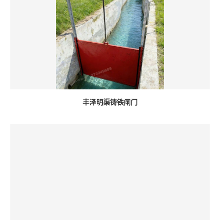
丰泽明渠铸铁闸门