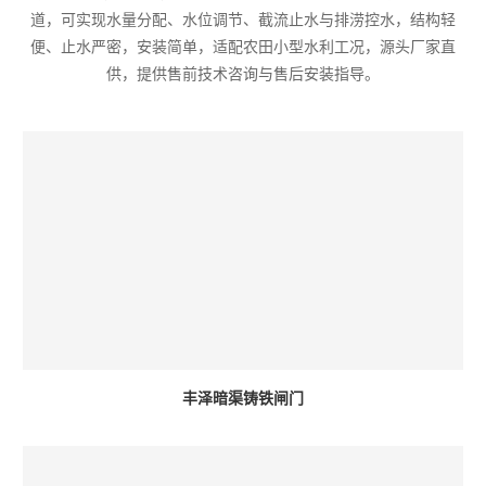
道，可实现水量分配、水位调节、截流止水与排涝控水，结构轻
便、止水严密，安装简单，适配农田小型水利工况，源头厂家直
供，提供售前技术咨询与售后安装指导。
丰泽暗渠铸铁闸门