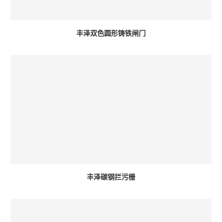
丰泽双色圆形铸铁闸门
丰泽碳钢拦污栅