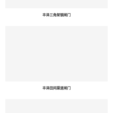
丰泽三角架钢闸门
丰泽田间渠道闸门