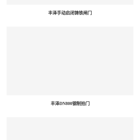
丰泽手动启闭铸铁闸门
丰泽DN800钢制拍门