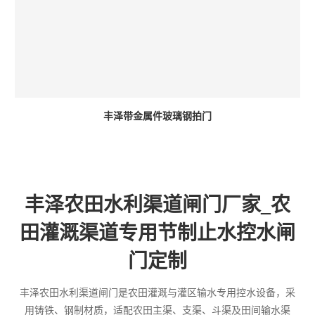
丰泽带金属件玻璃钢拍门
丰泽农田水利渠道闸门厂家_农
田灌溉渠道专用节制止水控水闸
门定制
丰泽农田水利渠道闸门是农田灌溉与灌区输水专用控水设备，采
用铸铁、钢制材质，适配农田主渠、支渠、斗渠及田间输水渠