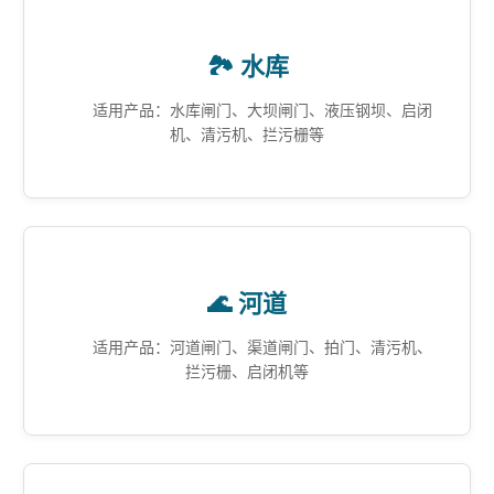
🏞️ 水库
适用产品：水库闸门、大坝闸门、液压钢坝、启闭
机、清污机、拦污栅等
🌊 河道
适用产品：河道闸门、渠道闸门、拍门、清污机、
拦污栅、启闭机等