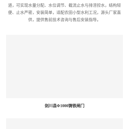
道，可实现水量分配、水位调节、截流止水与排涝控水，结构轻
便、止水严密，安装简单，适配农田小型水利工况，源头厂家直
供，提供售前技术咨询与售后安装指导。
剑川县Φ1000铸铁闸门