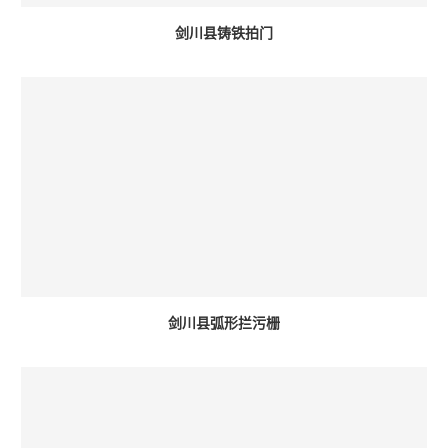
剑川县铸铁拍门
剑川县弧形拦污栅