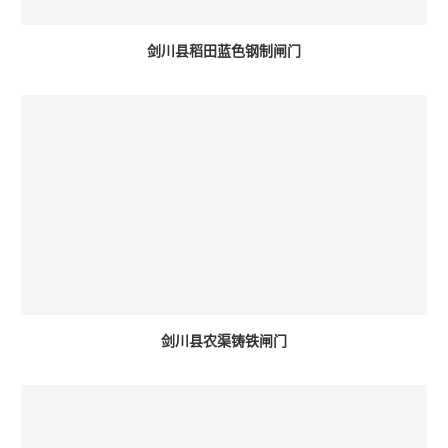
剑川县稻田蓝色钢制闸门
剑川县农渠铸铁闸门