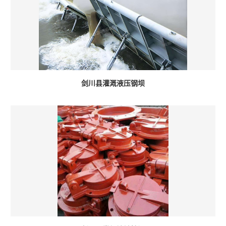
剑川县灌溉液压钢坝