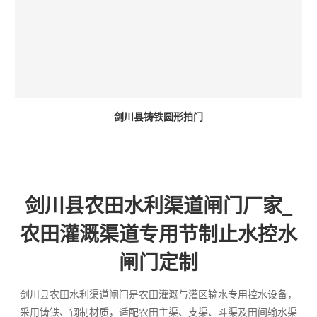
剑川县铸铁圆形拍门
剑川县农田水利渠道闸门厂家_
农田灌溉渠道专用节制止水控水
闸门定制
剑川县农田水利渠道闸门是农田灌溉与灌区输水专用控水设备，
采用铸铁、钢制材质，适配农田主渠、支渠、斗渠及田间输水渠