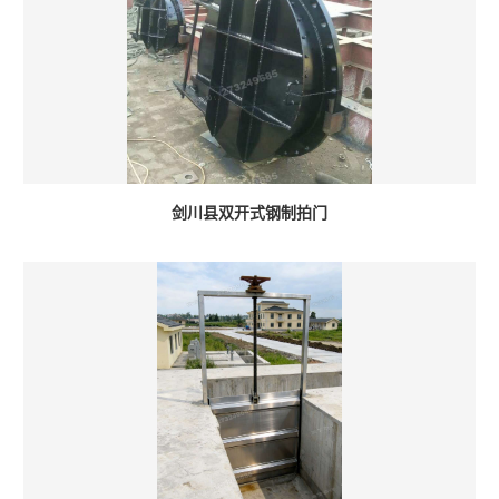
剑川县双开式钢制拍门