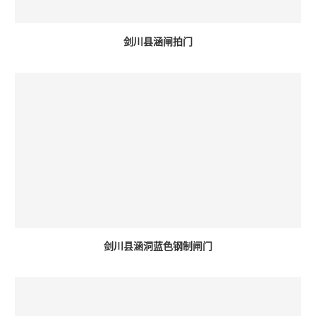
剑川县涵闸拍门
剑川县涵洞蓝色钢制闸门