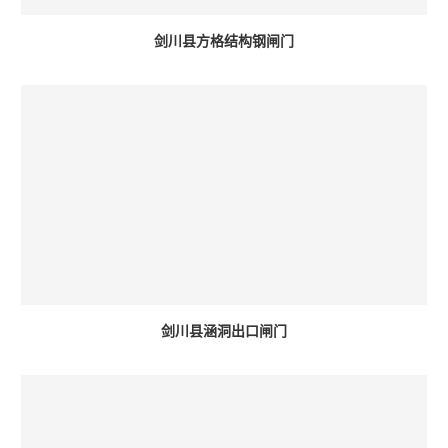
剑川县方格结构钢闸门
剑川县涵洞出口闸门