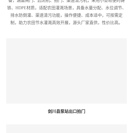
备，涵盖闸门、启闭机、拍门、渠道清污机，采用小型轻便的铸
铁、HDPE材质，适配农田灌溉场景，具备水量分配、水位调节、
排水防倒灌、渠道清污功能，操作便捷、成本适中，可按需定
制，助力农田节水灌溉高效开展，源头厂家直供，性价比高。
剑川县泵站出口拍门