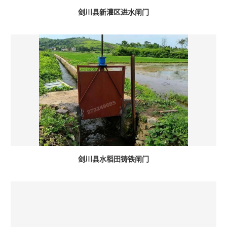
剑川县新灌区进水闸门
剑川县水稻田铸铁闸门