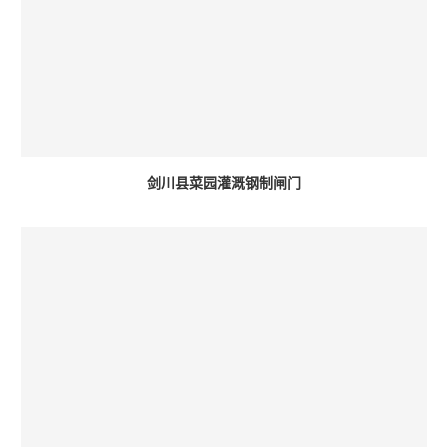
剑川县菜园灌溉钢制闸门