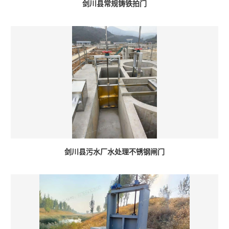
剑川县常规铸铁拍门
剑川县污水厂水处理不锈钢闸门