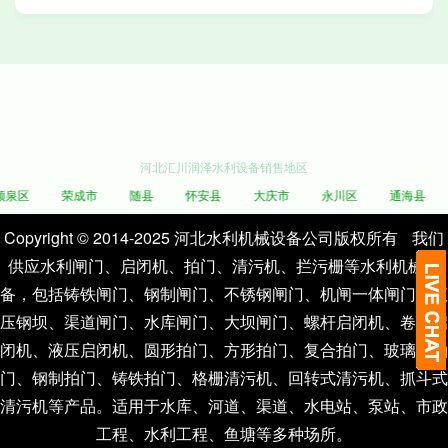
河北汇川润泽水利设备销售地区
泉区
荣成市
随县
怀安县
大庆市
永川区
通海县
Copyright © 2014-2025 河北水利机械设备公司版权所有
我们
供应水利闸门、启闭机、拍门、清污机、拦污栅等水利机械设
备，包括铸铁闸门、钢制闸门、不锈钢闸门、机闸一体闸门、液
压钢坝、渠道闸门、水库闸门、大坝闸门、螺杆启闭机、卷扬启
闭机、液压启闭机、圆形拍门、方形拍门、复合拍门、玻璃钢拍
门、钢制拍门、铸铁拍门、格栅清污机、回转式清污机、抓斗式
清污机等产品。适用于水库、河道、渠道、水电站、泵站、市政
工程、水利工程、鱼塘等多种场所。